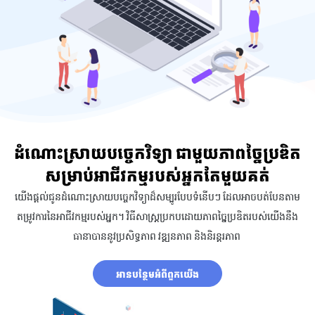
ដំណោះស្រាយបច្ចេកវិទ្យា ជាមួយភាពច្នៃប្រឌិត
សម្រាប់អាជីវកម្មរបស់អ្នកតែមួយគត់
យើងផ្តល់ជូនដំណោះស្រាយបច្ចេកវិទ្យាដ៏សម្បូរបែបទំនើបៗ ដែលអាចបត់បែនតាម
តម្រូវការនៃអាជីវកម្មរបស់អ្នក។ វិធីសាស្រ្តប្រកបដោយភាពច្នៃប្រឌិតរបស់យើងនឹង
ធានាបាននូវប្រសិទ្ធភាព វឌ្ឍនភាព និងនិរន្តរភាព
អានបន្ថែមអំពីពួកយើង