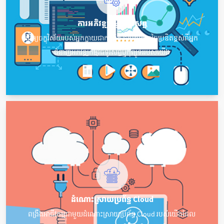
ការអភិវឌ្ឍកម្មវិធីទូរសព្ទ
ធ្វើឲ្យចក្ខុវិស័យរបស់អ្នកក្លាយជាការពិត ជាមួយភាពច្នៃប្រឌិតខ្ពស់ពីអ្នក
ជំនាញអភិវឌ្ឍកម្មវិធីទូរសព្ទឬកុំព្យូទ័ររបស់យើង
ដំណោះស្រាយប្រព័ន្ធ Cloud
ពង្រឹងអាជីវកម្មជាមួយដំណោះស្រាយប្រព័ន្ធ Cloud របស់យើងដែល